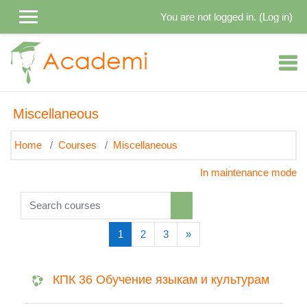
Skip to main content
You are not logged in. (
Log in
)
Miscellaneous
Home
Courses
Miscellaneous
In maintenance mode
Search courses
Search courses
(current)
Next
1
2
3
»
КПК 36 Обучение языкам и культурам